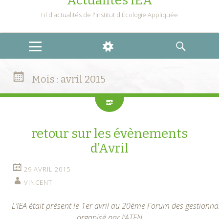
Actualités IEA
Fil d'actualités de l'Institut d'Écologie Appliquée
MENU
WIDGETS
RECHERCHE
Mois :
avril 2015
retour sur les évènements
d’Avril
29 AVRIL 2015
VINCENT
L’IEA était présent le 1er avril au 20ème Forum des gestionna
organisé par l’ATEN